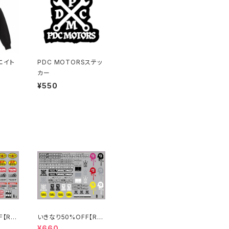
エイト
PDC MOTORSステッ
カー
¥550
F【RC
いきなり50%OFF【RC
ステッカ
03】スポンサーステッカ
¥660