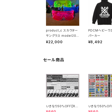
product_c スカウター
PDCMヘビーウ
サングラス model202
パーカー
6
¥22,000
¥8,492
セール商品
いきなり50%OFF【RC
いきなり50%OF
01】ロゴステッカー202
02】スポンサー
¥660
¥660