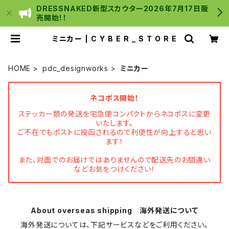
DRESSNAKED新型スカウター2026年7月17日販
売開始！！
ミニカー | C Y B E R _ S T O R E
HOME
pdc_designworks
ミニカー
ネコポス開始！
ステッカー類の発送を宅急便コンパクトからネコポスに変更
いたします。
ご不在でもポストに投函されるので利便性が向上すると思い
ます！
また、対面でのお届けではありませんので配送先のお間違い
などお気をつけください！
About overseas shipping 海外発送について
海外発送については、下記サービスなどをご利用ください。