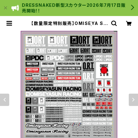
DRESSNAKED新型スカウター2026年7月17日販
売開始！！
【数量限定特別販売】OMISEYA SU
N [ ORT ]ステッカーシート | C Y B
E R _ S T O R E