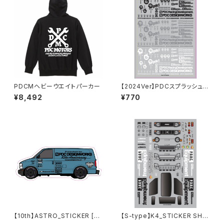
PDCMヘビーウエイトパーカー
【2024Ver】PDCスプラッシュデ
カールシートMONO
¥8,492
¥770
【10th】ASTRO_STICKER [BL
【S-type】K4_STICKER SHE
UE]
ET [2022]