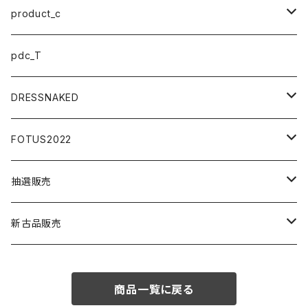
ステッカー
product_c
マスク
小物アクセサリー
pdc_T
アクセサリー
DRESSNAKED
ウェア
ボディアクセサリー
FOTUS2022
ミニカー
アイウエア
ステッカー
抽選販売
模型
小物アクセサリー
アクセサリー
模型
新古品販売
うさみみ
イラストボード
マスク
パイクパーツ
商品一覧に戻る
大天使
125ccエンジン