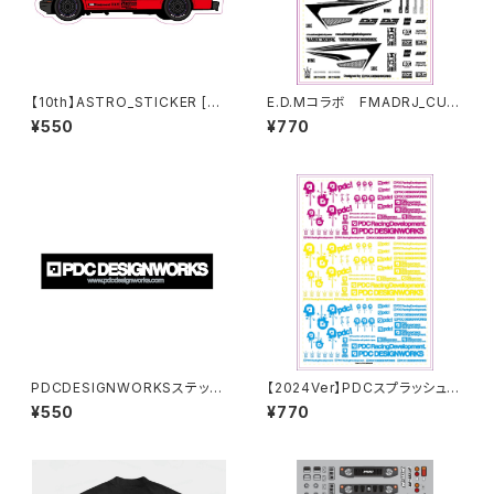
【10th】ASTRO_STICKER [RE
E.D.Mコラボ FMADRJ_CUT_
D]
STICKER SHEET[DUALRIG
¥550
¥770
DE]
PDCDESIGNWORKSステッカ
【2024Ver】PDCスプラッシュデ
ー
カールシートNEON
¥550
¥770