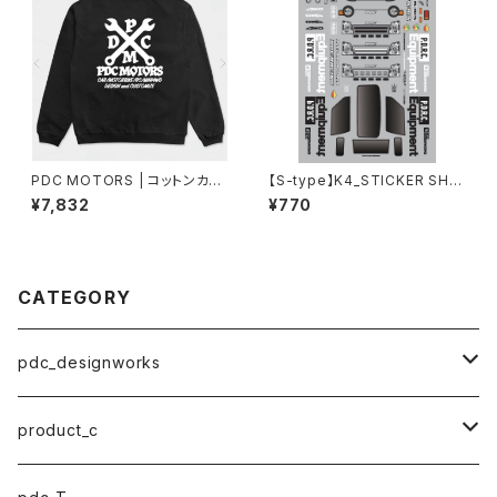
PDC MOTORS | コットンカー
【S-type】K4_STICKER SHE
ディガン
ET [2022]
¥7,832
¥770
CATEGORY
pdc_designworks
ステッカー
product_c
マスク
小物アクセサリー