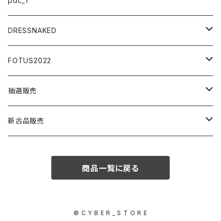
pdc_T
アクセサリー
DRESSNAKED
ウェア
ボディアクセサリー
FOTUS2022
ミニカー
アイウエア
ステッカー
抽選販売
模型
小物アクセサリー
アクセサリー
模型
新古品販売
うさみみ
イラストボード
マスク
パイクパーツ
商品一覧に戻る
大天使
125ccエンジン
© C Y B E R _ S T O R E