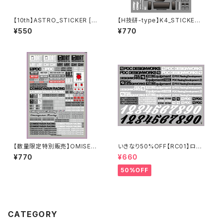
【10th】ASTRO_STICKER [BL
【H技研-type】K4_STICKER
UE]
SHEET [2022]
¥550
¥770
【数量限定特別販売】OMISEYA
いきなり50%OFF【RC01】ロゴ
SUN [ ORT ]ステッカーシート
ステッカー2024
¥770
¥660
50%OFF
CATEGORY