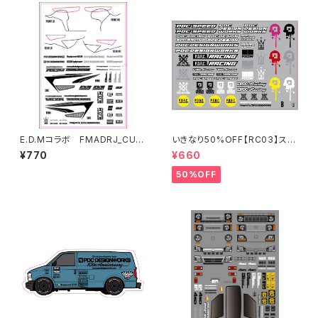
E.D.Mコラボ FMADRJ_CUT_
いきなり50%OFF【RC03】スポ
STICKER SHEET[DUALRIG
ンサーステッカーB 2024
¥770
¥660
DE]
50%OFF