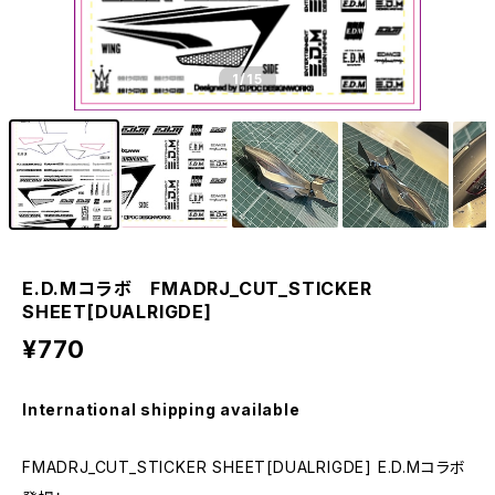
1
/15
E.D.Mコラボ FMADRJ_CUT_STICKER
SHEET[DUALRIGDE]
¥770
International shipping available
FMADRJ_CUT_STICKER SHEET[DUALRIGDE] E.D.Mコラボ