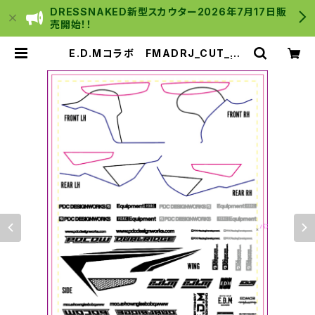
DRESSNAKED新型スカウター2026年7月17日販
売開始！！
E.D.Mコラボ FMADRJ_CUT_ST
ICKER SHEET[DUALRIGDE] | C
Y B E R _ S T O R E