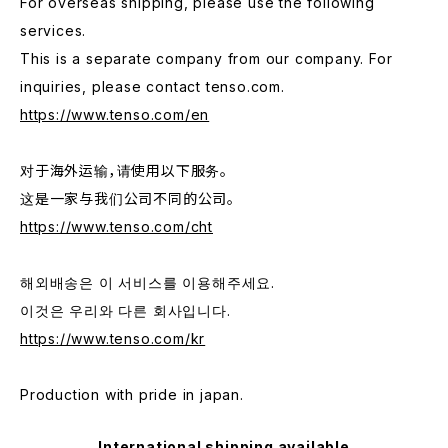
For overseas shipping, please use the following
services.
This is a separate company from our company. For
inquiries, please contact tenso.com.
https://www.tenso.com/en
对于海外运输，请使用以下服务。
这是一家与我们公司不同的公司。
https://www.tenso.com/cht
해외배송은 이 서비스를 이용해주세요.
이것은 우리와 다른 회사입니다.
https://www.tenso.com/kr
Production with pride in japan.
International shipping available