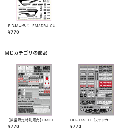
E.D.Mコラボ FMADRJ_CUT_
STICKER SHEET[DUALRIG
¥770
DE]
同じカテゴリの商品
【数量限定特別販売】OMISEYA
HD-BASEロゴステッカー
SUN [ ORT ]ステッカーシート
¥770
¥770