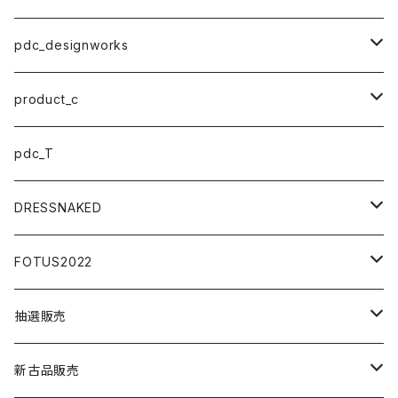
pdc_designworks
ステッカー
product_c
マスク
小物アクセサリー
pdc_T
アクセサリー
DRESSNAKED
ウェア
ボディアクセサリー
FOTUS2022
ミニカー
アイウエア
ステッカー
抽選販売
模型
小物アクセサリー
アクセサリー
模型
新古品販売