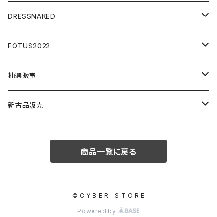
アクセサリー
DRESSNAKED
ウェア
ボディアクセサリー
FOTUS2022
ミニカー
アイウエア
ステッカー
抽選販売
模型
小物アクセサリー
アクセサリー
模型
新古品販売
うさみみ
イラストボード
マスク
パイクパーツ
商品一覧に戻る
大天使
125ccエンジン
© C Y B E R _ S T O R E
Powered by