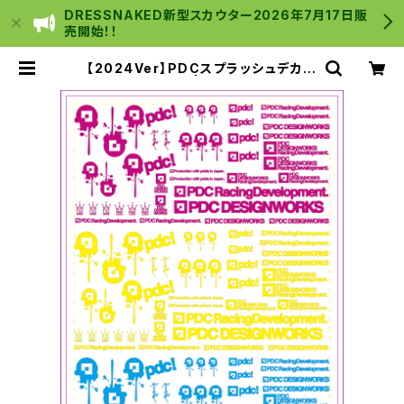
DRESSNAKED新型スカウター2026年7月17日販
売開始！！
【2024Ver】PDCスプラッシュデカー
ルシートNEON | C Y B E R _ S T
O R E