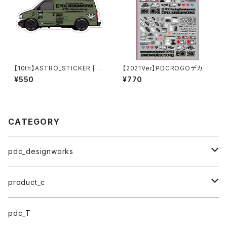
【10th】ASTRO_STICKER [G
【2021Ver】PDCROGOデカー
REEN]
ルシート
¥550
¥770
CATEGORY
pdc_designworks
ステッカー
product_c
マスク
小物アクセサリー
pdc_T