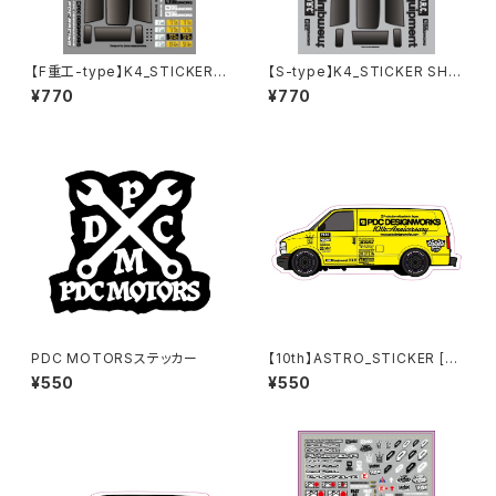
【F重工-type】K4_STICKER S
【S-type】K4_STICKER SHE
HEET [2022]
ET [2022]
¥770
¥770
PDC MOTORSステッカー
【10th】ASTRO_STICKER [YE
LLOW]
¥550
¥550