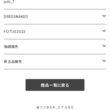
マスク
小物アクセサリー
pdc_T
アクセサリー
DRESSNAKED
ウェア
ボディアクセサリー
FOTUS2022
ミニカー
アイウエア
ステッカー
抽選販売
模型
小物アクセサリー
アクセサリー
模型
新古品販売
うさみみ
イラストボード
マスク
パイクパーツ
商品一覧に戻る
大天使
125ccエンジン
© C Y B E R _ S T O R E