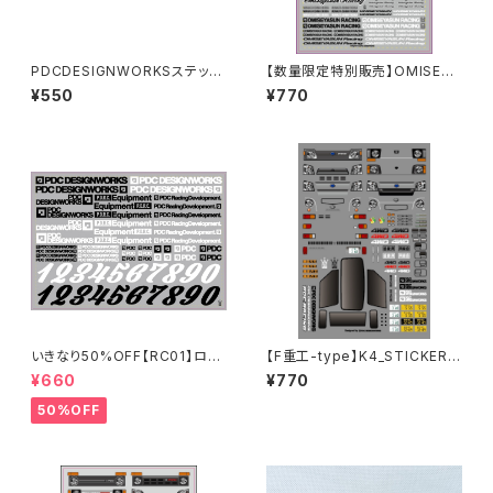
PDCDESIGNWORKSステッカ
【数量限定特別販売】OMISEYA
ー
SUN [ ORT ]ステッカーシート
¥550
¥770
いきなり50%OFF【RC01】ロゴ
【F重工-type】K4_STICKER S
ステッカー2024
HEET [2022]
¥660
¥770
50%OFF