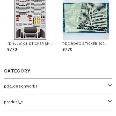
【D-type】K4_STICKER SHE
PDC ROGO STICKER 2022
ET [2022]
【EVILWIRE印刷】
¥770
¥770
CATEGORY
pdc_designworks
ステッカー
product_c