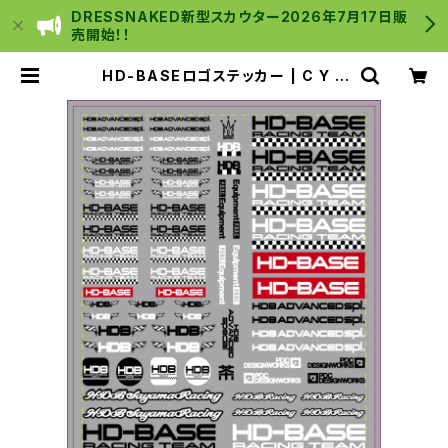
DRESSNAKED新型スカウター2026年7月17日販
売開始！！
HD-BASEロゴステッカー | C Y B
E R _ S T O R E